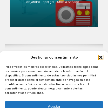
Alejandro Espergel. Lunes a Sábado ...
Gestionar consentimiento
Para ofrecer las mejores experiencias, utilizamos tecnologías como
Patagual Radio Digital 2026 - Todos los derechos
las cookies para almacenar y/o acceder a la información del
reservados
dispositivo. El consentimiento de estas tecnologías nos permitirá
procesar datos como el comportamiento de navegación o las
la Radio de Verdad
identificaciones únicas en este sitio. No consentir o retirar el
Cobertura
consentimiento, puede afectar negativamente a ciertas
Programación
características y funciones.
Escríbenos
Contacto Comercial
Aceptar