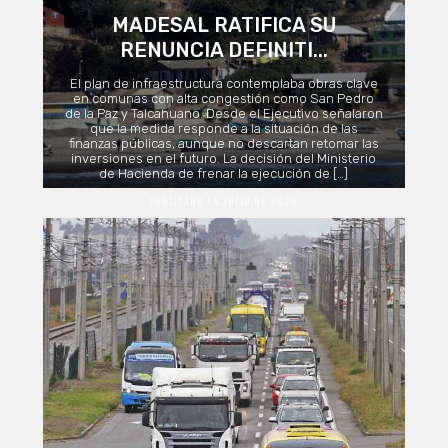
MADESAL RATIFICA SU
RENUNCIA DEFINITI...
El plan de infraestructura contemplaba obras clave
en comunas con alta congestión como San Pedro
de la Paz y Talcahuano. Desde el Ejecutivo señalaron
que la medida responde a la situación de las
finanzas públicas, aunque no descartan retomar las
inversiones en el futuro. La decisión del Ministerio
de Hacienda de frenar la ejecución de […]
PUBLICADO EN JULIO DE 2026