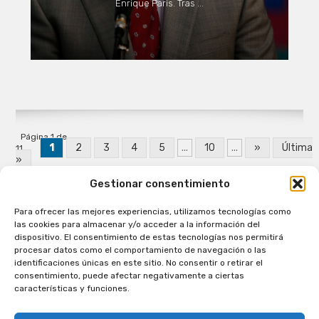
Enrique Paris. Tras ...
Página 1 de
1
2
3
4
5
...
10
...
»
Última
11
»
Gestionar consentimiento
Para ofrecer las mejores experiencias, utilizamos tecnologías como
Patagual Radio Digital 2026 - Todos los derechos
las cookies para almacenar y/o acceder a la información del
reservados
dispositivo. El consentimiento de estas tecnologías nos permitirá
procesar datos como el comportamiento de navegación o las
la Radio de Verdad
identificaciones únicas en este sitio. No consentir o retirar el
Cobertura
consentimiento, puede afectar negativamente a ciertas
Programación
características y funciones.
Escríbenos
Contacto Comercial