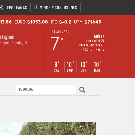
PROGRAMAS
TÉRMINOS Y CONDICIONES
13.86
EURO:
$1053.08
IPC:
$-0.2
UTM:
$71649
TALCAHUANO
7
nubes
nstagram
°
Humedad: 95%
atagualradiodigital
Viento: 4m/s ONO
Máx: 10 • Mín: 8
9
10
10
10
°
°
°
°
SAB
DOM
LUN
MAR