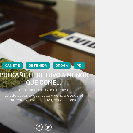
CAÑETE
DETENIDA
DROGA
PDI
PDI CAÑETE DETUVO A MENOR
QUE COME...
PUBLICADO EN FEBRERO DE 2020
La adolescente guardaba y vendía desde el
inmueble cannabis sativa, cocaína base ...