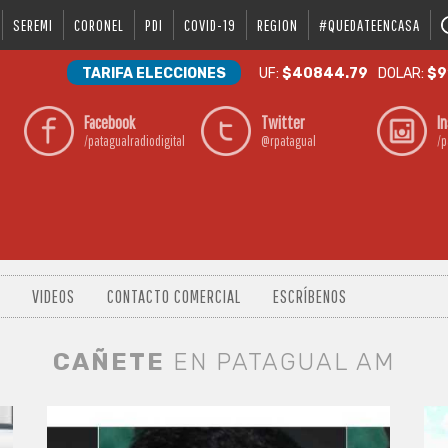
SEREMI
CORONEL
PDI
COVID-19
REGION
#QUEDATEENCASA
TARIFA ELECCIONES
UF:
$40844.79
DOLAR:
$9
Facebook
Twitter
I
/patagualradiodigital
@rpatagual
/p
VIDEOS
CONTACTO COMERCIAL
ESCRÍBENOS
CAÑETE
EN PATAGUAL AM