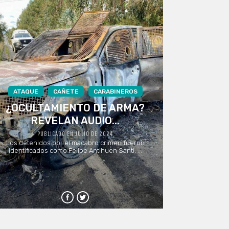
ATAQUE
CAÑETE
CARABINEROS
¿OCULTAMIENTO DE ARMA?
REVELAN AUDIO...
PUBLICADO EN JULIO DE 2024
Los detenidos por el macabro crimen fueron
identificados como Felipe Antihuen Santi, ...