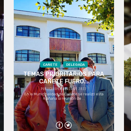
CAÑETE
DELEGADA
TEMAS PRIORITARIOS PARA
CAÑETE FUERO...
PUBLICADO EN MARZO DE 2022
En la Municipalidad de Cañete se realizó esta
mañana la reunión de ...