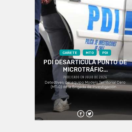
CAÑETE
MT0
PDI
PDI DESARTICULA PUNTO DE
MICROTRÁFIC...
PUBLICADO EN JULIO DE 2026
Detectives del equipo Modelo Territorial Cero
(MT-0) de la Brigada de Investigación ...