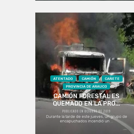
ATENTADO
CAMIÓN
CAÑETE
PROVINCIA DE ARAUCO
CAMIÓN FORESTAL ES
QUEMADO EN LA PRO...
PUBLICADO EN OCTUBRE DE 2019
Durante la tarde de este jueves, un grupo de
encapuchados incendió un ...