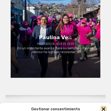
𝗣𝗮𝘂𝗹𝗶𝗻𝗮 𝗩𝗲...
PUBLICADO EN JULIO DE 2024
En un importante avance para su campaña, Paulina
Veloso ha logrado recolectar ...
Gestionar consentimiento