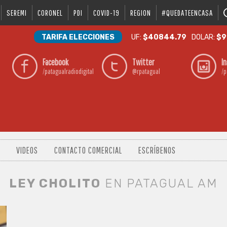
SEREMI
CORONEL
PDI
COVID-19
REGION
#QUEDATEENCASA
TARIFA ELECCIONES
UF:
$40844.79
DOLAR:
$9
Facebook
Twitter
I
/patagualradiodigital
@rpatagual
/p
VIDEOS
CONTACTO COMERCIAL
ESCRÍBENOS
LEY CHOLITO
EN PATAGUAL AM