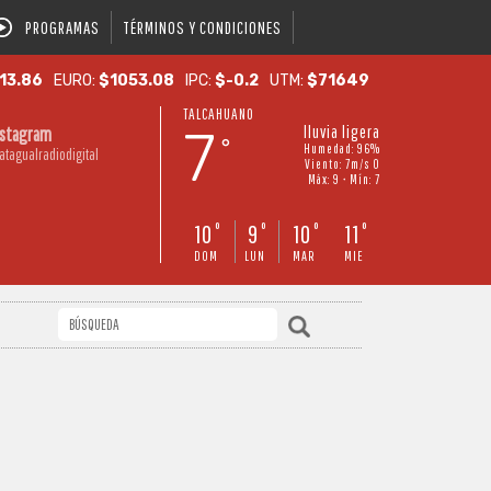
PROGRAMAS
TÉRMINOS Y CONDICIONES
13.86
EURO:
$1053.08
IPC:
$-0.2
UTM:
$71649
TALCAHUANO
7
lluvia ligera
nstagram
°
Humedad: 96%
atagualradiodigital
Viento: 7m/s O
Máx: 9 • Mín: 7
10
9
10
11
°
°
°
°
DOM
LUN
MAR
MIE