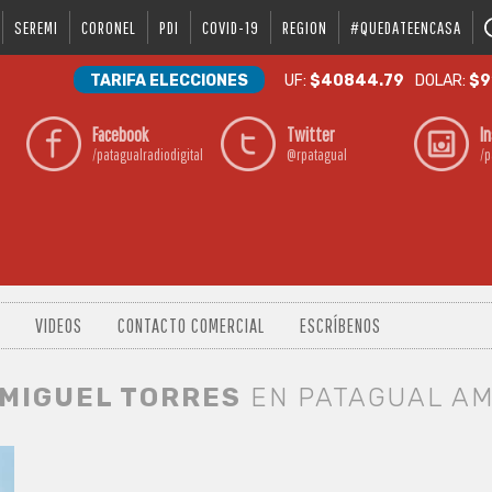
SEREMI
CORONEL
PDI
COVID-19
REGION
#QUEDATEENCASA
TARIFA ELECCIONES
UF:
$40844.79
DOLAR:
$9
Facebook
Twitter
I
/patagualradiodigital
@rpatagual
/p
VIDEOS
CONTACTO COMERCIAL
ESCRÍBENOS
MIGUEL TORRES
EN PATAGUAL A