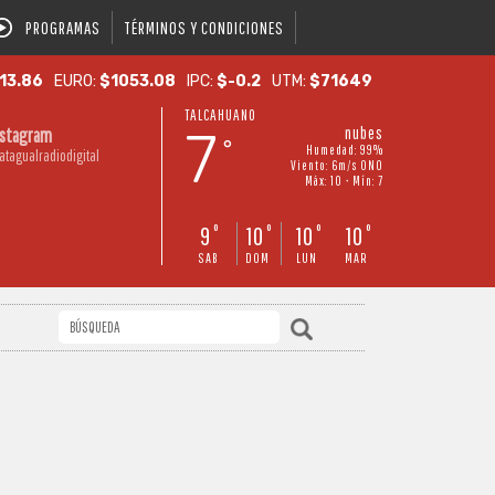
PROGRAMAS
TÉRMINOS Y CONDICIONES
13.86
EURO:
$1053.08
IPC:
$-0.2
UTM:
$71649
TALCAHUANO
7
nubes
nstagram
°
Humedad: 99%
atagualradiodigital
Viento: 6m/s ONO
Máx: 10 • Mín: 7
9
10
10
10
°
°
°
°
SAB
DOM
LUN
MAR
M