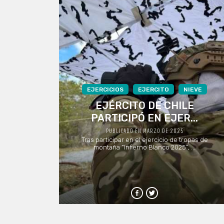
EJERCICIOS
EJERCITO
NIEVE
EJÉRCITO DE CHILE
PARTICIPÓ EN EJER...
PUBLICADO EN MARZO DE 2025
Tras participar en el ejercicio de tropas de
montaña “Infierno Blanco 2025”, ...