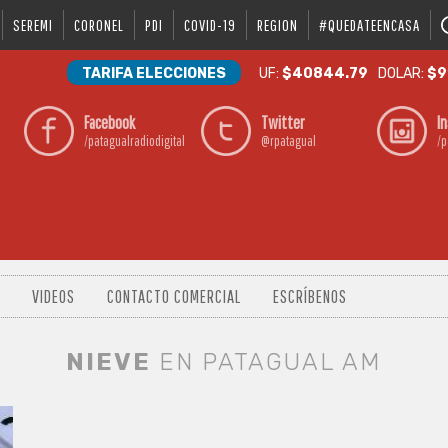
SEREMI
CORONEL
PDI
COVID-19
REGION
#QUEDATEENCASA
TARIFA ELECCIONES
UF:
$40844.79
DOLAR:
$9
Facebook
Twitter
I
/patagualradiodigital
@rpatagual
/p
VIDEOS
CONTACTO COMERCIAL
ESCRÍBENOS
NIEVE
EN PATAGUAL AM