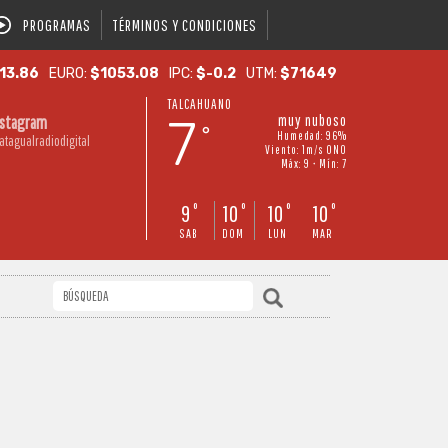
PROGRAMAS
TÉRMINOS Y CONDICIONES
13.86
EURO:
$1053.08
IPC:
$-0.2
UTM:
$71649
TALCAHUANO
7
muy nuboso
nstagram
°
Humedad: 96%
atagualradiodigital
Viento: 1m/s ONO
Máx: 9 • Mín: 7
9
10
10
10
°
°
°
°
SAB
DOM
LUN
MAR