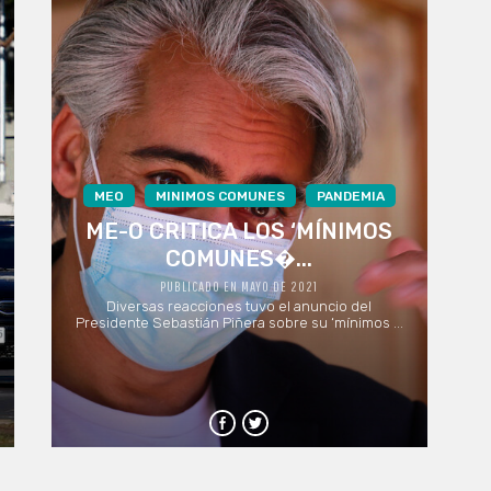
MEO
MINIMOS COMUNES
PANDEMIA
ME-O CRITICA LOS ‘MÍNIMOS
COMUNES�...
PUBLICADO EN MAYO DE 2021
Diversas reacciones tuvo el anuncio del
Presidente Sebastián Piñera sobre su ‘mínimos ...