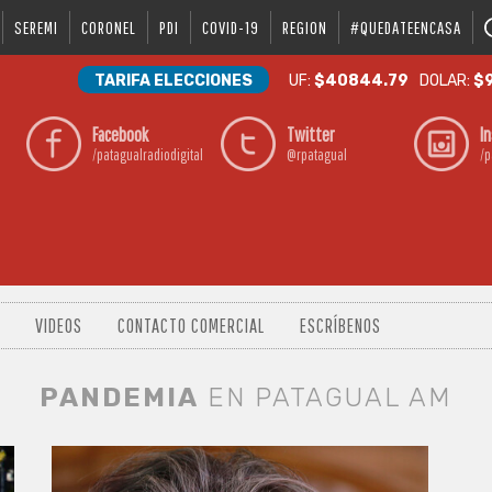
SEREMI
CORONEL
PDI
COVID-19
REGION
#QUEDATEENCASA
TARIFA ELECCIONES
UF:
$40844.79
DOLAR:
$9
Facebook
Twitter
I
/patagualradiodigital
@rpatagual
/p
VIDEOS
CONTACTO COMERCIAL
ESCRÍBENOS
PANDEMIA
EN PATAGUAL AM