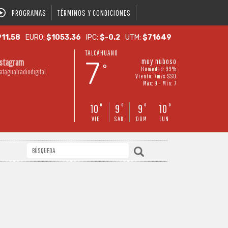
PROGRAMAS
TÉRMINOS Y CONDICIONES
11.58
EURO:
$1053.36
IPC:
$-0.2
UTM:
$71649
TALCAHUANO
7
muy nuboso
nstagram
°
Humedad: 99%
atagualradiodigital
Viento: 7m/s SSO
Máx: 9 • Mín: 7
10
9
9
10
°
°
°
°
VIE
SAB
DOM
LUN