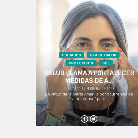
CUIDADOS
OLA DE CALOR
PROTECCION
SOL
SALUD LLAMA A FORTALECER
MEDIDAS DE A...
PUBLICADO EN FEBRERO DE 2025
En virtud de la Alerta Amarilla por ocurrencia de
“calor intenso” para ...