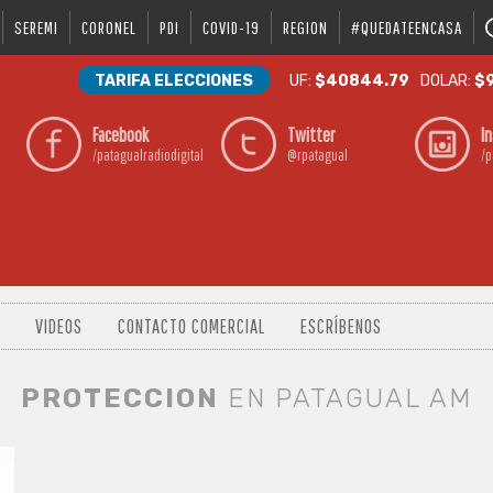
SEREMI
CORONEL
PDI
COVID-19
REGION
#QUEDATEENCASA
TARIFA ELECCIONES
UF:
$40844.79
DOLAR:
$9
Facebook
Twitter
I
/patagualradiodigital
@rpatagual
/p
VIDEOS
CONTACTO COMERCIAL
ESCRÍBENOS
PROTECCION
EN PATAGUAL AM