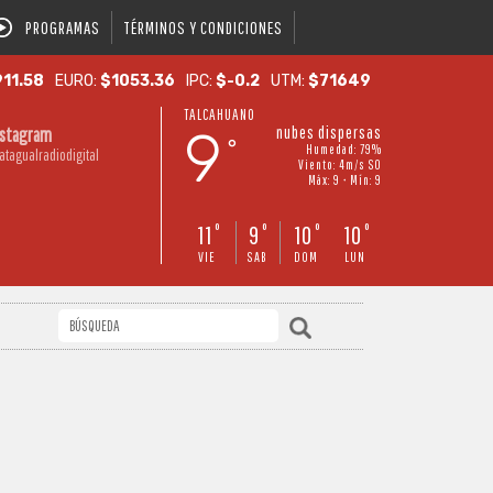
PROGRAMAS
TÉRMINOS Y CONDICIONES
11.58
EURO:
$1053.36
IPC:
$-0.2
UTM:
$71649
TALCAHUANO
9
nubes dispersas
nstagram
°
Humedad: 79%
atagualradiodigital
Viento: 4m/s SO
Máx: 9 • Mín: 9
11
9
10
10
°
°
°
°
VIE
SAB
DOM
LUN