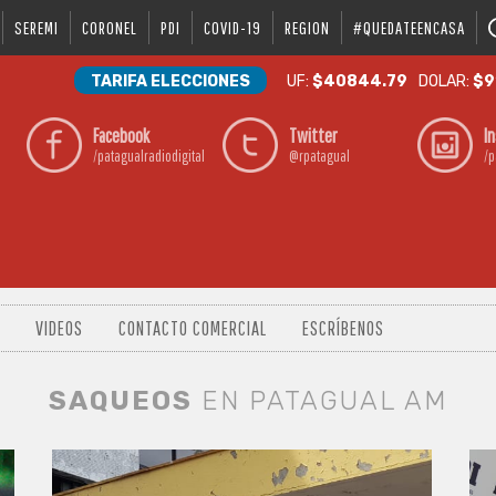
SEREMI
CORONEL
PDI
COVID-19
REGION
#QUEDATEENCASA
TARIFA ELECCIONES
UF:
$40844.79
DOLAR:
$9
Facebook
Twitter
I
/patagualradiodigital
@rpatagual
/p
VIDEOS
CONTACTO COMERCIAL
ESCRÍBENOS
SAQUEOS
EN PATAGUAL AM