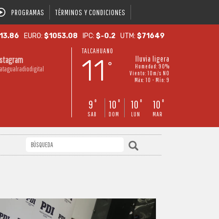
PROGRAMAS
TÉRMINOS Y CONDICIONES
13.86
EURO:
$1053.08
IPC:
$-0.2
UTM:
$71649
TALCAHUANO
11
lluvia ligera
nstagram
°
Humedad: 90%
atagualradiodigital
Viento: 10m/s NO
Máx: 10 • Mín: 9
9
10
10
10
°
°
°
°
SAB
DOM
LUN
MAR