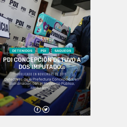
DETENIDOS
PDI
SAQUEOS
PDI CONCEPCIÓN DETUVO A
DOS IMPUTADO...
PUBLICADO EN NOVIEMBRE DE 2019
Detectives de la Prefectura Concepción, en
coordinación con el Ministerio Público,
capturaron ...