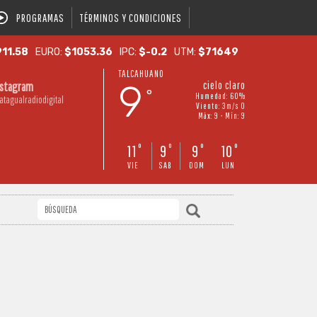
PROGRAMAS
TÉRMINOS Y CONDICIONES
11.58
EURO:
$1053.36
IPC:
$-0.2
UTM:
$71649
TALCAHUANO
9
cielo claro
nstagram
°
Humedad: 60%
atagualradiodigital
Viento: 3m/s O
Máx: 9 • Mín: 9
11
9
9
10
°
°
°
°
VIE
SAB
DOM
LUN