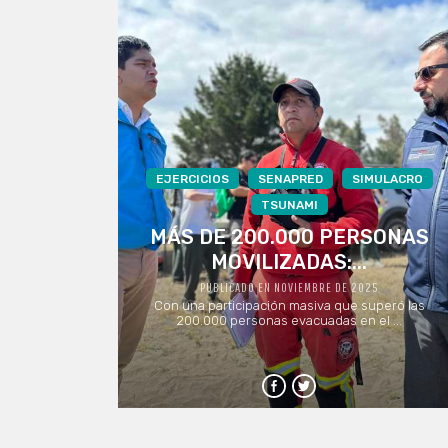
EJERCICIOS
SENAPRED
SIMULACRO
TSUNAMI
MÁS DE 200.000 PERSONAS
MOVILIZADAS:...
PUBLICADO EN NOVIEMBRE DE 2025
Con una participación masiva que superó las
200.000 personas evacuadas en el ...