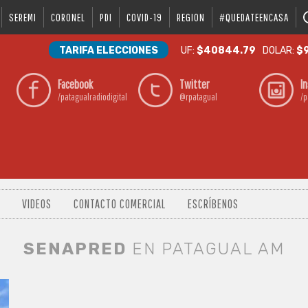
SEREMI
CORONEL
PDI
COVID-19
REGION
#QUEDATEENCASA
TARIFA ELECCIONES
UF:
$40844.79
DOLAR:
$9
Facebook
Twitter
I
/patagualradiodigital
@rpatagual
/p
VIDEOS
CONTACTO COMERCIAL
ESCRÍBENOS
SENAPRED
EN PATAGUAL AM