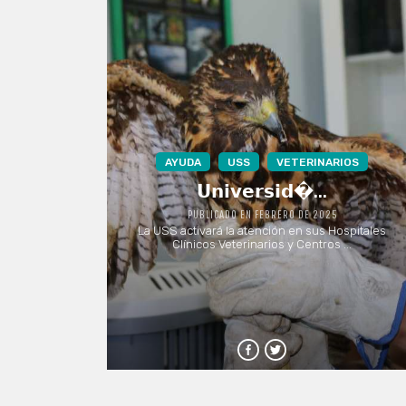
AYUDA
USS
VETERINARIOS
𝗨𝗻𝗶𝘃𝗲𝗿𝘀𝗶𝗱�...
PUBLICADO EN FEBRERO DE 2025
La USS activará la atención en sus Hospitales
Clínicos Veterinarios y Centros ...