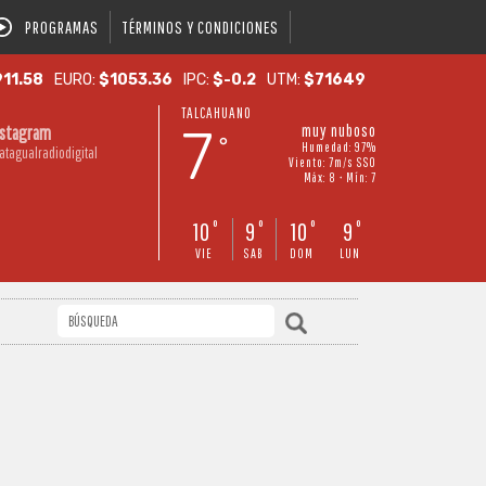
PROGRAMAS
TÉRMINOS Y CONDICIONES
11.58
EURO:
$1053.36
IPC:
$-0.2
UTM:
$71649
TALCAHUANO
7
muy nuboso
nstagram
°
Humedad: 97%
atagualradiodigital
Viento: 7m/s SSO
Máx: 8 • Mín: 7
10
9
10
9
°
°
°
°
VIE
SAB
DOM
LUN