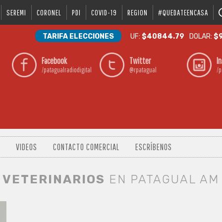
SEREMI
CORONEL
PDI
COVID-19
REGION
#QUEDATEENCASA
TARIFA ELECCIONES
UF:
$40844.79
DOLAR:
$9
Facebook
Twitter
I
/patagualradiodigital
@rpatagual
/p
VIDEOS
CONTACTO COMERCIAL
ESCRÍBENOS
VETERINARIOS
EN PATAGUAL AM