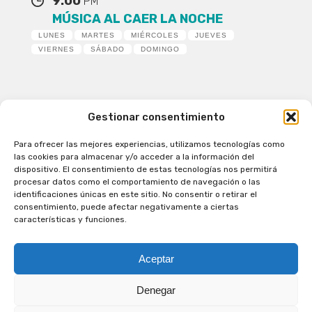
9:00
PM
MÚSICA AL CAER LA NOCHE
LUNES
MARTES
MIÉRCOLES
JUEVES
VIERNES
SÁBADO
DOMINGO
Gestionar consentimiento
Para ofrecer las mejores experiencias, utilizamos tecnologías como
Patagual Radio Digital 2026 - Todos los derechos
las cookies para almacenar y/o acceder a la información del
reservados
dispositivo. El consentimiento de estas tecnologías nos permitirá
procesar datos como el comportamiento de navegación o las
la Radio de Verdad
identificaciones únicas en este sitio. No consentir o retirar el
Cobertura
consentimiento, puede afectar negativamente a ciertas
Programación
características y funciones.
Escríbenos
Contacto Comercial
Aceptar
Síguenos en nuestras Redes Sociales
Denegar