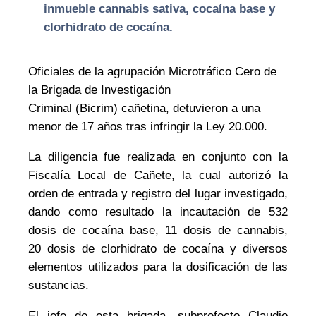
inmueble cannabis sativa, cocaína base y
clorhidrato de cocaína.
Oficiales de la agrupación
M
icrotráfico
C
ero de
la Brigada de Investigación
Criminal
(Bicrim)
c
añetina
, detuvieron a una
menor de 17 años tras infringir la Ley 20.000.
La diligencia fue realizada
en conjunto con la
Fiscalía Local de Cañete, la cual autorizó la
orden de entrada y registro del lugar investigado,
dando como resultado la incautación de 532
dosis de cocaína base, 1
1
dosis de cannabis,
2
0
dosis de clorhidrato de cocaína
y diversos
elementos utilizados para la dosificación de las
sustancias
.
El jefe de esta brigada, subprefecto Claudio