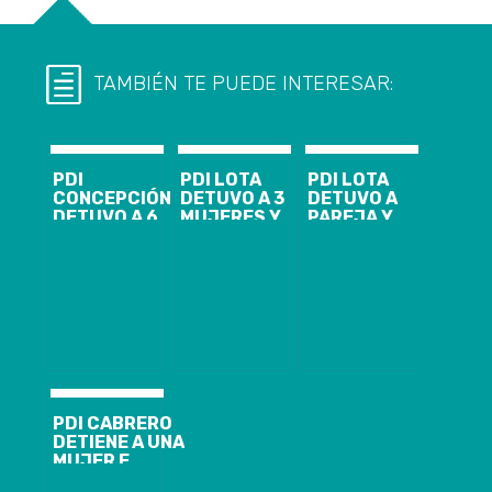
TAMBIÉN TE PUEDE INTERESAR:
PDI
PDI LOTA
PDI LOTA
CONCEPCIÓN
DETUVO A 3
DETUVO A
DETUVO A 6
MUJERES Y
PAREJA Y
PERSONAS Y
DECOMISÓ
DECOMISÓ 10
DECOMISÓ
NOVECIENTAS
MIL DOSIS DE
MÁS DE 62 MIL
DOSIS DE
DROGA EN
DOSIS DE
DROGA
CORONEL
DROGA
PDI CABRERO
DETIENE A UNA
MUJER E
INCAUTÓ 468