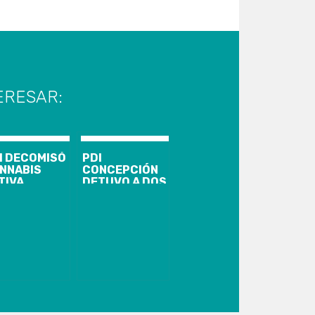
ERESAR:
I DECOMISÓ
PDI
NNABIS
CONCEPCIÓN
TIVA
DETUVO A DOS
LTIVADA
IMPUTADOS
N SISTEMA
POR INCENDIO
DOOR EN UN
Y SAQUEOS EN
PARTAMENTO
LA
GOBERNACIÓN
PENQUISTA