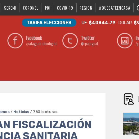
SEREMI
CORONEL
PDI
COVID-19
REGION
#QUEDATEENCASA
TARIFA ELECCIONES
UF:
$40844.79
DOLAR:
$9
Facebook
Twitter
I
/patagualradiodigital
@rpatagual
/p
camos
/
Noticias
/ 783 lecturas
AN FISCALIZACIÓN
CIA SANITARIA