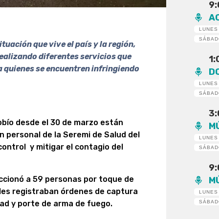
9
A
LUNES
SÁBA
tuación que vive el país y la región,
 realizando diferentes servicios que
1
a quienes se encuentren infringiendo
D
LUNES
SÁBA
3
iobío desde el 30 de marzo están
M
n personal de la Seremi de Salud del
LUNES
 control y mitigar el contagio del
SÁBA
9
nfraccionó a 59 personas por toque de
M
ales registraban órdenes de captura
LUNES
SÁBA
dad y porte de arma de fuego.