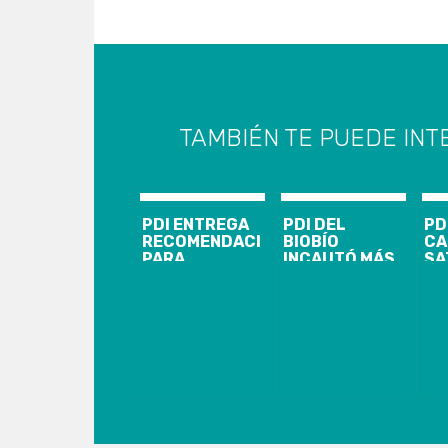
TAMBIÉN TE PUEDE INT
PDI ENTREGA
PDI DEL
PD
RECOMENDACIONES
BIOBÍO
CA
PARA
INCAUTÓ MÁS
SA
COMPRAS POR
DE 200 KILOS
CU
INTERNET
DE COCAÍNA
CO
BASE
IN
DE