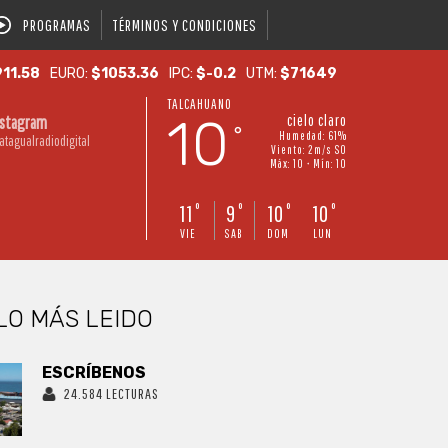
PROGRAMAS
TÉRMINOS Y CONDICIONES
11.58
EURO:
$1053.36
IPC:
$-0.2
UTM:
$71649
TALCAHUANO
10
cielo claro
nstagram
°
Humedad: 61%
atagualradiodigital
Viento: 2m/s SO
Máx: 10 • Mín: 10
11
9
10
10
°
°
°
°
VIE
SAB
DOM
LUN
LO MÁS LEIDO
ESCRÍBENOS
24.584 LECTURAS