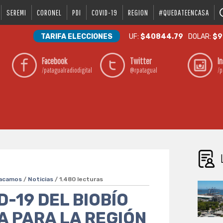
SEREMI
CORONEL
PDI
COVID-19
REGION
#QUEDATEENCASA
TARIFA ELECCIONES
UF:
$40844.79
DOLAR:
$9
Facebook
Twitter
I
/patagualradiodigital
@rpatagual
/p
acamos
/
Noticias
/ 1.480 lecturas
-19 DEL BIOBÍO
 PARA LA REGIÓN