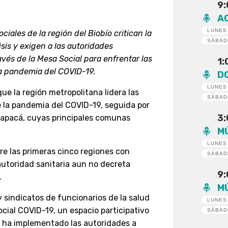
9
A
LUNES
iales de la región del Biobío critican la
SÁBA
sis y exigen a las autoridades
avés de la Mesa Social para enfrentar las
1
a pandemia del COVID-19.
D
LUNES
ue la región metropolitana lidera las
SÁBA
e la pandemia del COVID-19, seguida por
3
arapacá, cuyas principales comunas
M
LUNES
tre las primeras cinco regiones con
SÁBA
autoridad sanitaria aun no decreta
9
.
M
 y sindicatos de funcionarios de la salud
LUNES
ial COVID-19, un espacio participativo
SÁBA
e ha implementado las autoridades a