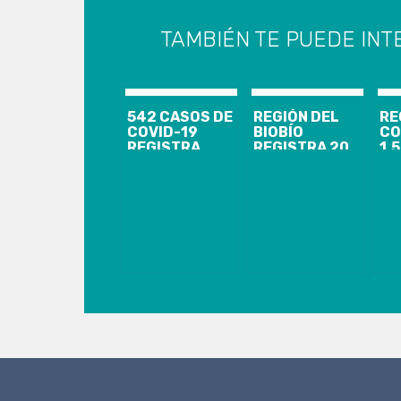
TAMBIÉN TE PUEDE INT
542 CASOS DE
REGIÓN DEL
RE
COVID-19
BIOBÍO
CO
REGISTRA
REGISTRA 20
1.
REGIÓN DEL
CASOS
AC
BIOBÍO, CON
NUEVOS, 995
DE
240
ACUMULADOS
97
PACIENTES
Y 720
RE
RECUPERADOS
RECUPERADOS
Y 
BR
CO
AL
AL
ES