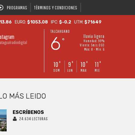
PROGRAMAS
TÉRMINOS Y CONDICIONES
13.86
EURO:
$1053.08
IPC:
$-0.2
UTM:
$71649
TALCAHUANO
6
lluvia ligera
nstagram
°
Humedad: 99%
atagualradiodigital
Viento: 5m/s OSO
Máx: 8 • Mín: 6
10
9
10
11
°
°
°
°
DOM
LUN
MAR
MIE
LO MÁS LEIDO
ESCRÍBENOS
24.634 LECTURAS