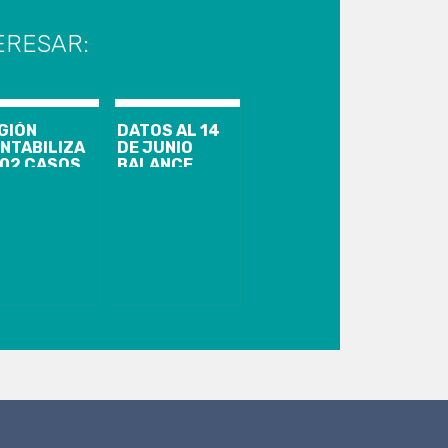
ERESAR:
GIÓN
DATOS AL 14
NTABILIZA
DE JUNIO
502 CASOS
BALANCE
UMULADOS
COVID-19: 59
 COVID-19 Y
NUEVOS Y
6
1.210 CASOS
CUPERADOS
ACTIVOS
MAYOR
OTE,
RRESPONDIENTE
 SANATORIO
EMÁN DEJÓ
TAR ACTIVO