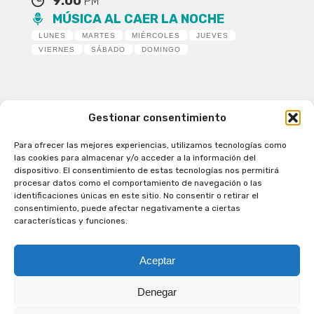
9:00
PM
MÚSICA AL CAER LA NOCHE
LUNES
MARTES
MIÉRCOLES
JUEVES
VIERNES
SÁBADO
DOMINGO
Gestionar consentimiento
Para ofrecer las mejores experiencias, utilizamos tecnologías como
Patagual Radio Digital 2026 - Todos los derechos
las cookies para almacenar y/o acceder a la información del
reservados
dispositivo. El consentimiento de estas tecnologías nos permitirá
procesar datos como el comportamiento de navegación o las
la Radio de Verdad
identificaciones únicas en este sitio. No consentir o retirar el
Cobertura
consentimiento, puede afectar negativamente a ciertas
Programación
características y funciones.
Escríbenos
Contacto Comercial
Aceptar
Síguenos en nuestras Redes Sociales
Denegar