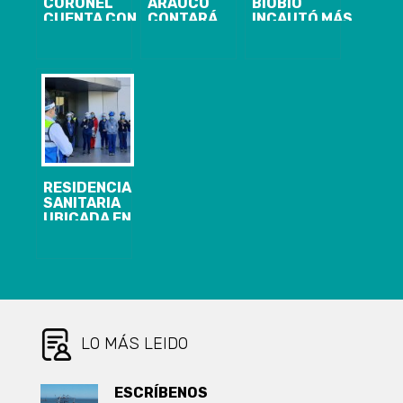
CORONEL
ARAUCO
BIOBÍO
CUENTA CON
CONTARÁ
INCAUTÓ MÁS
NUEVA
NUEVAS
DE 200 KILOS
MODALIDAD
CAMAS UCI Y
DE COCAÍNA
DE ATENCIÓN
MODERNO
BASE
USUARIA EN
EQUIPAMIENTO
ESTE PERIODO
HOSPITALARIO
DE
CONTINGENCIA
RESIDENCIA
SANITARIA
UBICADA EN
HOTEL
WYNDHAM
GARDEN DE
CONCEPCIÓN
YA HA
RECIBIDO A 69
PERSONAS
CON COVID-19
LO MÁS LEIDO
ESCRÍBENOS