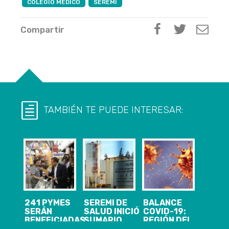
COLEGIO MEDICO
SEREMI
Compartir
TAMBIÉN TE PUEDE INTERESAR:
241 PYMES
SEREMI DE
BALANCE
SERÁN
SALUD INICIÓ
COVID-19:
BENEFICIADAS
SUMARIO
REGIÓN DEL
EN EL BIOBÍO
SANITARIO
BIOBÍO LLEGA