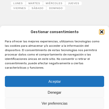
LUNES
MARTES
MIÉRCOLES
JUEVES
VIERNES
SÁBADO
DOMINGO
Gestionar consentimiento
Para ofrecer las mejores experiencias, utilizamos tecnologías como
Patagual Radio Digital 2026 - Todos los derechos
las cookies para almacenar y/o acceder a la información del
reservados
dispositivo. El consentimiento de estas tecnologías nos permitirá
procesar datos como el comportamiento de navegación o las
la Radio de Verdad
identificaciones únicas en este sitio. No consentir o retirar el
Cobertura
consentimiento, puede afectar negativamente a ciertas
Programación
características y funciones.
Escríbenos
Contacto Comercial
Aceptar
Síguenos en nuestras Redes Sociales
Denegar
Ver preferencias