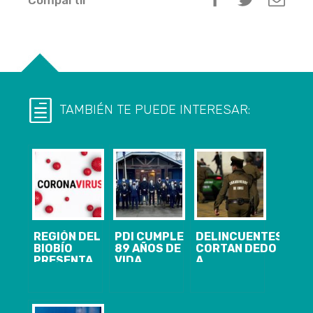
TAMBIÉN TE PUEDE INTERESAR:
REGIÓN DEL
PDI CUMPLE
DELINCUENTES
BIOBÍO
89 AÑOS DE
CORTAN DEDO
PRESENTA
VIDA
A
208 CASOS
INSTITUCIONAL
ADOLESCENTE
NUEVOS,
Y EN LA
DE 16 AÑOS
24.400
COMUNA DE
TRAS
ACUMULADOS
LOTA DE
ASALTARLO EN