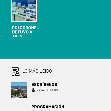
Y 1.816
IGUAL SE
CORONEL
ACTIVOS DE
CONMEMORÓ
COVID-19
ESTE NUEVO
ANIVERSARIO
PDI CORONEL
DETUVO A
TRES
PERSONAS
POR
CONTRABANDO
ADUANERO
LO MÁS LEIDO
ESCRÍBENOS
24.625 LECTURAS
PROGRAMACIÓN