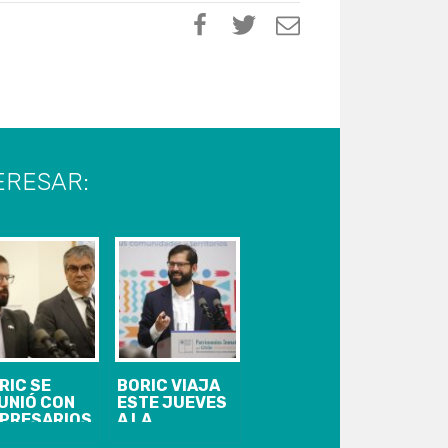
ERESAR:
RIC SE
BORIC VIAJA
UNIÓ CON
ESTE JUEVES
PRESARIOS
A LA
 NUEVA
ARAUCANÍA: