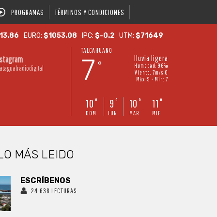
PROGRAMAS
TÉRMINOS Y CONDICIONES
13.86
EURO:
$1053.08
IPC:
$-0.2
UTM:
$71649
TALCAHUANO
7
lluvia ligera
nstagram
°
Humedad: 96%
atagualradiodigital
Viento: 7m/s O
Máx: 9 • Mín: 7
10
9
10
11
°
°
°
°
DOM
LUN
MAR
MIE
LO MÁS LEIDO
ESCRÍBENOS
24.638 LECTURAS