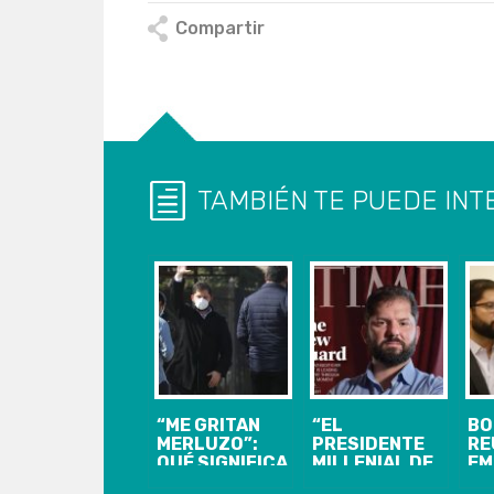
Compartir
TAMBIÉN TE PUEDE INT
“ME GRITAN
“EL
BO
MERLUZO”:
PRESIDENTE
RE
QUÉ SIGNIFICA
MILLENIAL DE
EM
EL INSULTO
CHILE ES UN
EN