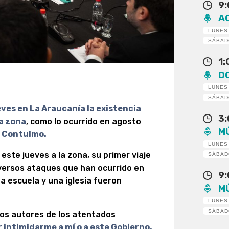
9
A
LUNES
SÁBA
1
D
LUNES
SÁBA
eves en La Araucanía la existencia
3
la zona
, como lo ocurrido en agosto
M
e Contulmo.
LUNES
este jueves a la zona, su primer viaje
SÁBA
diversos ataques que han ocurrido en
9
na escuela y una iglesia fueron
M
LUNES
SÁBA
los autores de los atentados
r intimidarme a mí o a este Gobierno,