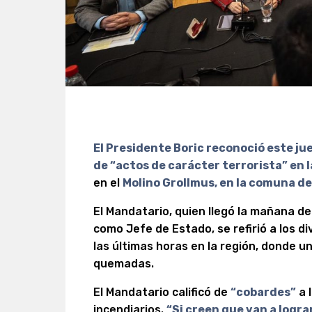
El Presidente Boric reconoció este ju
de “actos de carácter terrorista” en 
en el
Molino Grollmus, en la comuna d
El Mandatario, quien llegó la mañana de 
como Jefe de Estado, se refirió a los 
las últimas horas en la región, donde u
quemadas.
El Mandatario calificó de
“cobardes”
a 
incendiarios.
“Si creen que van a logra