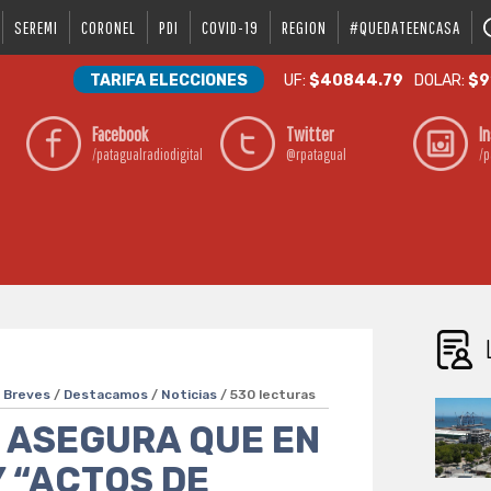
SEREMI
CORONEL
PDI
COVID-19
REGION
#QUEDATEENCASA
TARIFA ELECCIONES
UF:
$40844.79
DOLAR:
$9
Facebook
Twitter
I
/patagualradiodigital
@rpatagual
/p
/
Breves
/
Destacamos
/
Noticias
/ 530 lecturas
 ASEGURA QUE EN
 “ACTOS DE