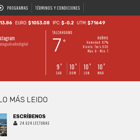
PROGRAMAS
TÉRMINOS Y CONDICIONES
13.86
EURO:
$1053.08
IPC:
$-0.2
UTM:
$71649
TALCAHUANO
7
nubes
nstagram
°
Humedad: 87%
atagualradiodigital
Viento: 7m/s OSO
Máx: 8 • Mín: 7
9
10
10
10
°
°
°
°
SAB
DOM
LUN
MAR
LO MÁS LEIDO
ESCRÍBENOS
24.624 LECTURAS