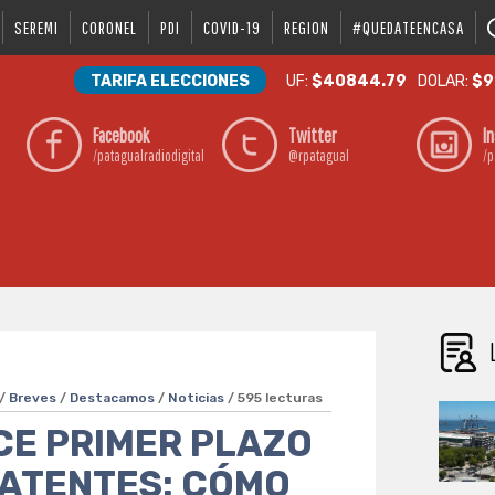
SEREMI
CORONEL
PDI
COVID-19
REGION
#QUEDATEENCASA
TARIFA ELECCIONES
UF:
$40844.79
DOLAR:
$9
Facebook
Twitter
I
/patagualradiodigital
@rpatagual
/p
 /
Breves
/
Destacamos
/
Noticias
/ 595 lecturas
CE PRIMER PLAZO
PATENTES: CÓMO