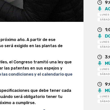
9
A
LUNES
SÁBA
1
D
 próximo año. A partir de ese
LUNES
 será exigido en las plantas de
SÁBA
3
viles, el Congreso tramitó una ley que
M
ar las patentes en sus espejos y
LUNES
las condiciones y el calendario que
SÁBA
9
M
specificaciones que debe tener cada
uándo será obligatorio tener tu
LUNES
SÁBA
róximo a cumplirse.