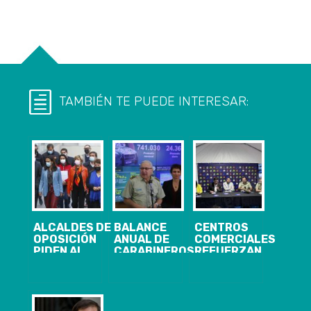
TAMBIÉN TE PUEDE INTERESAR:
ALCALDES DE
BALANCE
CENTROS
OPOSICIÓN
ANUAL DE
COMERCIALES
PIDEN AL
CARABINEROS:
REFUERZAN
GOBIERNO
HOMICIDIOS
ESTRATEGIAS
PASAR A LA
AUMENTARON
DE
ACCIÓN EN EL
UN 42% EN
SEGURIDAD
COMBATE DE
2022
PARA UNA
LA
NAVIDAD MÁS