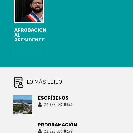
DELINCUENCIA
SEGURA EN LA
REGIÓN DEL
BIOBÍO
APROBACIÓN
AL
PRESIDENTE
BORIC CAE
OCHO PUNTOS
EN MEDIO DE
CRISIS
SANITARIA
SEGÚN
ENCUESTA
CADEM
LO MÁS LEIDO
ESCRÍBENOS
24.633 LECTURAS
PROGRAMACIÓN
23.628 LECTURAS