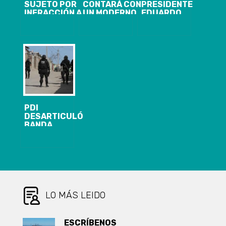
SUJETO POR
CONTARÁ CON
PRESIDENTE
INFRACCIÓN A
UN MODERNO
EDUARDO
LA LEY DE
CENTRO PARA
FREI: “SI NO
ARMAS EN
ACTIVIDADES
HAY UNA
CONTULMO
DEPORTIVAS,
CONSTITUCIÓN
RECREATIVAS
ESTE AÑO
Y
(HABRÁ) MÁS
CULTURALES
INSEGURIDAD”
PDI
DESARTICULÓ
BANDA
CRIMINAL
DEDICADA AL
ROBO EN
TIENDAS DE
RETAIL
LO MÁS LEIDO
ESCRÍBENOS