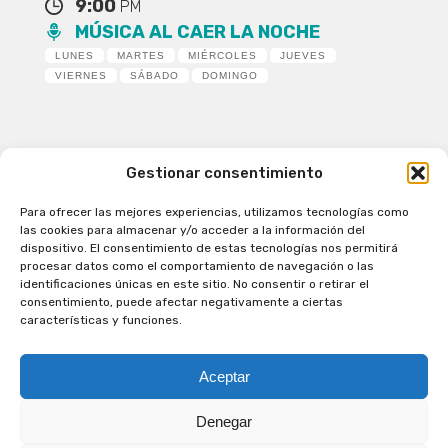
9:00
PM
MÚSICA AL CAER LA NOCHE
LUNES
MARTES
MIÉRCOLES
JUEVES
VIERNES
SÁBADO
DOMINGO
Gestionar consentimiento
Para ofrecer las mejores experiencias, utilizamos tecnologías como
Patagual Radio Digital 2026 - Todos los derechos
las cookies para almacenar y/o acceder a la información del
reservados
dispositivo. El consentimiento de estas tecnologías nos permitirá
procesar datos como el comportamiento de navegación o las
la Radio de Verdad
identificaciones únicas en este sitio. No consentir o retirar el
Cobertura
consentimiento, puede afectar negativamente a ciertas
Programación
características y funciones.
Escríbenos
Contacto Comercial
Aceptar
Síguenos en nuestras Redes Sociales
Denegar