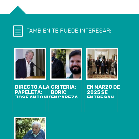
TAMBIÉN TE PUEDE INTERESAR:
DIRECTO A LA
CRITERIA:
EN MARZO DE
PAPELETA:
BORIC
2025 SE
JOSÉ ANTONIO
ENCABEZA
ENTREGAN
KAST SE SUMA
CARRERA A LA
LOS PRIMEROS
A EDUARDO
MONEDA Y
RESULTADOS
ARTÉS Y SERÁ
KAST SE
DEL CENSO
NUEVAMENTE
POSICIONA EN
CANDIDATO
EL SEGUNDO
PRESIDENCIAL
LUGAR