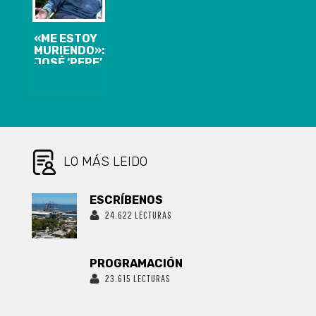
«ME ESTOY
MURIENDO»:
JOSÉ ‘PEPE’
MUJICA
REVELA QUE
EL CÁNCER
QUE SUFRE SE
EXPANDIÓ Y
DEJARÁ EL
TRATAMIENTO
LO MÁS LEIDO
ESCRÍBENOS
24.622 LECTURAS
PROGRAMACIÓN
23.615 LECTURAS