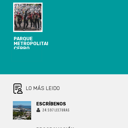
CATALINA
CONCIERTO EN
INTERURBANOS
PÉREZ
MOVISTAR
Y RURALES EN
ARENA
FIESTAS
PATRIAS
PARQUE
METROPOLITANO
CERRO
CARACOL TE
INVITA AL
FASCINANTE
MUNDO DEL
SUBMARINO
ROJO
LO MÁS LEIDO
ESCRÍBENOS
24.597 LECTURAS