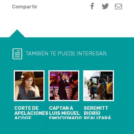
Compartir
TAMBIÉN TE PUEDE INTERESAR:
CORTE DE
CAPTAN A
SEREMITT
APELACIONES
LUIS MIGUEL
BIOBÍO
ACOGE
EMOCIONADO
REALIZARÁ
DESAFUERO
HASTA LAS
470
DE LA
LÁGRIMAS
FISCALIZACIONES
DIPUTADA
TRAS ÚLTIMO
A BUSES