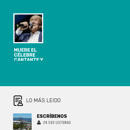
DE LOS
ESTACIONES
PRIMEROS Y
DEL
ÚLTIMOS
PROYECTO DE
SERVICIOS
TELEFÉRICO
DEL SISTEMA
EN
DE
TALCAHUANO
TRANSPORTE
REGULADO
DEL GRAN
CONCEPCIÓN
MUERE EL
CÉLEBRE
CANTANTE Y
COMPOSITOR
ARGENTINO
LEO DAN A LOS
82 AÑOS
LO MÁS LEIDO
ESCRÍBENOS
24.593 LECTURAS