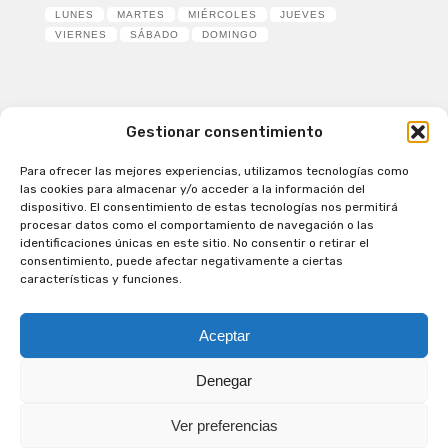
LUNES
MARTES
MIÉRCOLES
JUEVES
VIERNES
SÁBADO
DOMINGO
Gestionar consentimiento
Para ofrecer las mejores experiencias, utilizamos tecnologías como
Patagual Radio Digital 2026 - Todos los derechos
las cookies para almacenar y/o acceder a la información del
reservados
dispositivo. El consentimiento de estas tecnologías nos permitirá
procesar datos como el comportamiento de navegación o las
la Radio de Verdad
identificaciones únicas en este sitio. No consentir o retirar el
Cobertura
consentimiento, puede afectar negativamente a ciertas
Programación
características y funciones.
Escríbenos
Contacto Comercial
Aceptar
Síguenos en nuestras Redes Sociales
Denegar
Ver preferencias