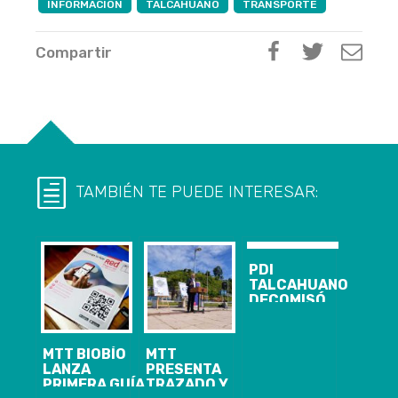
INFORMACION
TALCAHUANO
TRANSPORTE
Compartir
TAMBIÉN TE PUEDE INTERESAR:
PDI
TALCAHUANO
DECOMISÓ
570 DOSIS DE
COCAÍNA BASE
EN POBLACIÓN
MTT BIOBÍO
MTT
DE HUALPÉN
LANZA
PRESENTA
PRIMERA GUÍA
TRAZADO Y