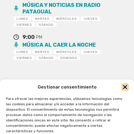
MÚSICA Y NOTICIAS EN RADIO
PATAGUAL
LUNES
MARTES
MIÉRCOLES
JUEVES
VIERNES
SÁBADO
9:00
PM
MÚSICA AL CAER LA NOCHE
LUNES
MARTES
MIÉRCOLES
JUEVES
VIERNES
SÁBADO
DOMINGO
Gestionar consentimiento
Para ofrecer las mejores experiencias, utilizamos tecnologías como
Patagual Radio Digital 2026 - Todos los derechos
las cookies para almacenar y/o acceder a la información del
reservados
dispositivo. El consentimiento de estas tecnologías nos permitirá
procesar datos como el comportamiento de navegación o las
la Radio de Verdad
identificaciones únicas en este sitio. No consentir o retirar el
Cobertura
consentimiento, puede afectar negativamente a ciertas
Programación
características y funciones.