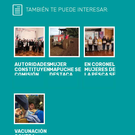
TAMBIÉN TE PUEDE INTERESAR:
AUTORIDADES
MUJER
EN CORONEL
CONSTITUYEN
MAPUCHE SE
MUJERES DE
COMISIÓN
DESTACA
LA PESCA SE
REGIONAL
COMO
CERTIFICAN
PARA LA
TRACTORISTA
EN
IGUALDAD DE
EN LA
PREVENCIÓN
DERECHOS Y
PROVINCIA DE
DE
LA EQUIDAD
ARAUCO
VIOLENCIAS
DE GÉNERO
DE GÉNERO
VACUNACIÓN