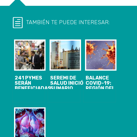
TAMBIÉN TE PUEDE INTERESAR:
241 PYMES
SEREMI DE
BALANCE
SERÁN
SALUD INICIÓ
COVID-19:
BENEFICIADAS
SUMARIO
REGIÓN DEL
EN EL BIOBÍO
SANITARIO
BIOBÍO LLEGA
LUEGO DEL
POR
A 727 CASOS,
PRIMER
INCIDENTE
CON 552
CATASTRO
OPERACIONAL
RECUPERADOS
REALIZADO
EN ANDINA
POR EL
INGREDIENTS
MINISTERIO DE
DE ARAUCO
ECONOMÍA