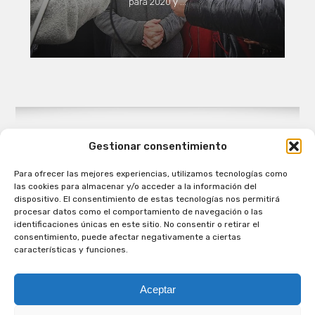
para 2020 y ...
Gestionar consentimiento
Para ofrecer las mejores experiencias, utilizamos tecnologías como
Patagual Radio Digital 2026 - Todos los derechos
las cookies para almacenar y/o acceder a la información del
reservados
dispositivo. El consentimiento de estas tecnologías nos permitirá
procesar datos como el comportamiento de navegación o las
la Radio de Verdad
identificaciones únicas en este sitio. No consentir o retirar el
Cobertura
consentimiento, puede afectar negativamente a ciertas
Programación
características y funciones.
Escríbenos
Contacto Comercial
Aceptar
Síguenos en nuestras Redes Sociales