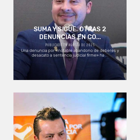
SUMA Y SIGUE. OTRAS 2
DENUNCIAS EN CO...
PUBLICADO EN AGOSTO DE 2025
Una denuncia por «notable abandono de deberes y
desacato a sentencia judicial firme» ha ...