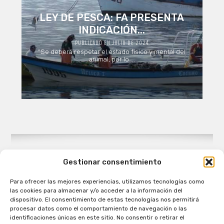
LEY DE PESCA: FA PRESENTA
INDICACIÓN...
PUBLICADO EN JULIO DE 2024
“Se deberá respetar el estado físico y mental del
animal, por lo ...
Gestionar consentimiento
Para ofrecer las mejores experiencias, utilizamos tecnologías como
Patagual Radio Digital 2026 - Todos los derechos
las cookies para almacenar y/o acceder a la información del
reservados
dispositivo. El consentimiento de estas tecnologías nos permitirá
procesar datos como el comportamiento de navegación o las
la Radio de Verdad
identificaciones únicas en este sitio. No consentir o retirar el