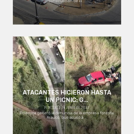
construcción de la ...
ATACANTES HICIERON HASTA
UN PICNIC: G...
PUBLICADO EN JUNIO DE 2022
Polémica generó la denuncia de la empresa forestal
Arauco, que acusó a ...