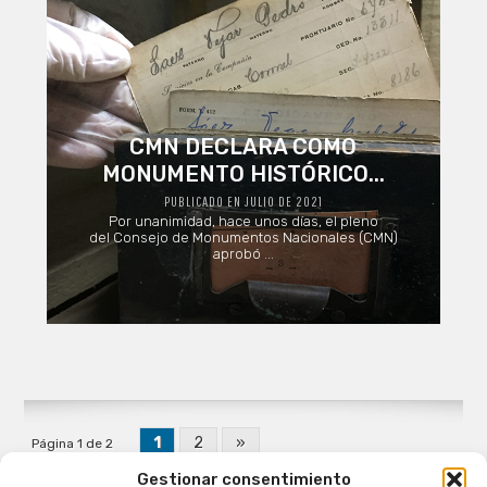
CMN DECLARA COMO
MONUMENTO HISTÓRICO...
PUBLICADO EN JULIO DE 2021
Por unanimidad, hace unos días, el pleno
del Consejo de Monumentos Nacionales (CMN)
aprobó ...
1
2
»
Página 1 de 2
Gestionar consentimiento