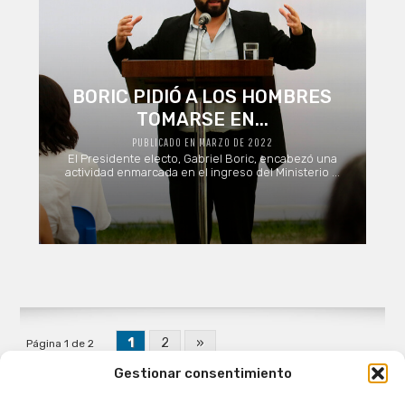
BORIC PIDIÓ A LOS HOMBRES
TOMARSE EN...
PUBLICADO EN MARZO DE 2022
El Presidente electo, Gabriel Boric, encabezó una
actividad enmarcada en el ingreso del Ministerio ...
1
2
»
Página 1 de 2
Gestionar consentimiento