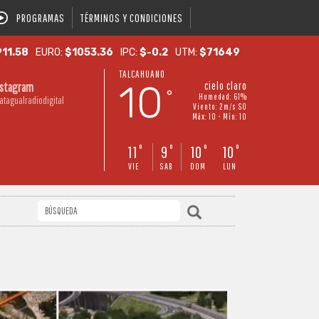
PROGRAMAS
TÉRMINOS Y CONDICIONES
11.58
EURO:
$1053.36
IPC:
$-0.2
UTM:
$71649
TALCAHUANO
10
cielo claro
nstagram
°
Humedad: 61%
atagualradiodigital
Viento: 2m/s SO
Máx: 10 • Mín: 10
11
9
10
10
°
°
°
°
VIE
SAB
DOM
LUN