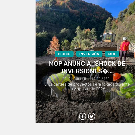
BIOBIO
INVERSIÓN
MOP
MOP ANUNCIA “SHOCK DE
INVERSIONES�...
PUBLICADO EN JULIO DE 2026
ü La cartera de proyectos será licitada durante
julio y agosto de 2026 ...