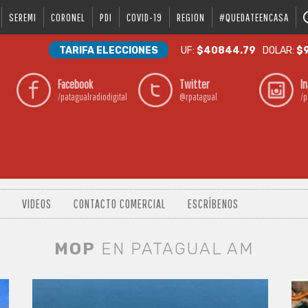
SEREMI
CORONEL
PDI
COVID-19
REGION
#QUEDATEENCASA
TARIFA ELECCIONES
UF:
$40844.79
DOLAR:
$9
Facebook
Twitter
I
/patagualradiodigital
@rpatagual
/p
VIDEOS
CONTACTO COMERCIAL
ESCRÍBENOS
MOP
EN PATAGUAL AM