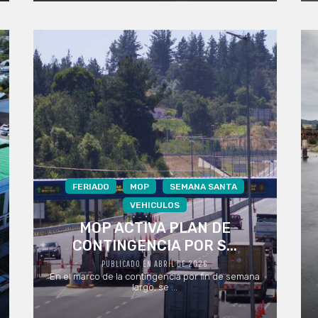
FERIADO
MOP
SEMANA SANTA
VEHICULOS
MOP ACTIVA PLAN DE
CONTINGENCIA POR S...
PUBLICADO EN ABRIL DE 2026
En el marco de la contingencia por fin de semana
largo, se ...