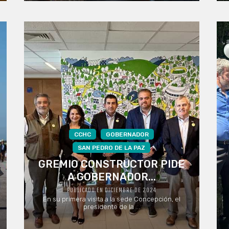
CCHC
GOBERNADOR
SAN PEDRO DE LA PAZ
GREMIO CONSTRUCTOR PIDE
A GOBERNADOR...
PUBLICADO EN DICIEMBRE DE 2024
En su primera visita a la sede Concepción, el
presidente de la ...