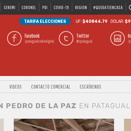
SEREMI
CORONEL
PDI
COVID-19
REGION
#QUEDATEENCASA
TARIFA ELECCIONES
UF:
$40844.79
DOLAR:
$9
Facebook
Twitter
I
/patagualradiodigital
@rpatagual
/p
VIDEOS
CONTACTO COMERCIAL
ESCRÍBENOS
N PEDRO DE LA PAZ
EN PATAGUAL