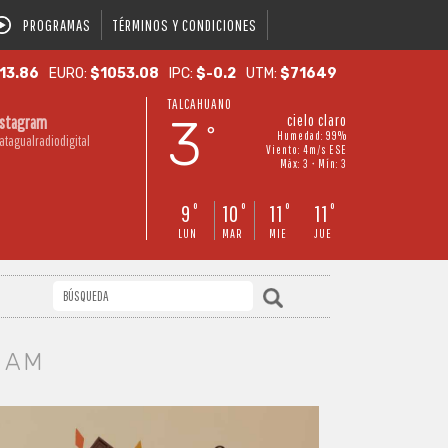
PROGRAMAS
TÉRMINOS Y CONDICIONES
13.86
EURO:
$1053.08
IPC:
$-0.2
UTM:
$71649
TALCAHUANO
3
cielo claro
nstagram
°
Humedad: 99%
atagualradiodigital
Viento: 4m/s ESE
Máx: 3 • Mín: 3
9
10
11
11
°
°
°
°
LUN
MAR
MIE
JUE
 AM