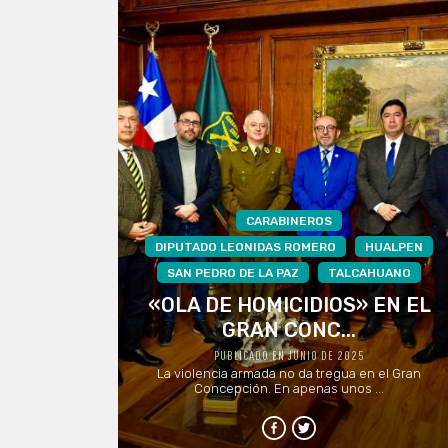
CARABINEROS
DIPUTADO LEONIDAS ROMERO
HUALPEN
SAN PEDRO DE LA PAZ
TALCAHUANO
«OLA DE HOMICIDIOS» EN EL
GRAN CONC...
PUBLICADO EN JUNIO DE 2025
La violencia armada no da tregua en el Gran
Concepción. En apenas unos ...