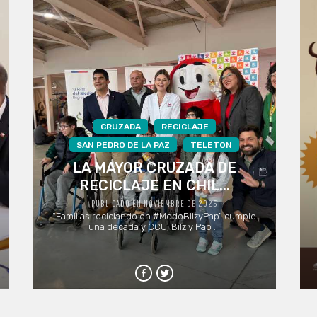
CRUZADA
RECICLAJE
SAN PEDRO DE LA PAZ
TELETON
LA MAYOR CRUZADA DE
RECICLAJE EN CHIL...
PUBLICADO EN NOVIEMBRE DE 2025
“Familias reciclando en #ModoBilzyPap” cumple
una década y CCU, Bilz y Pap ...