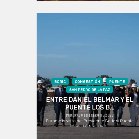
BORIC
CONGESTIÓN
PUENTE
SAN PEDRO DE LA PAZ
ENTRE DANIEL BELMAR Y EL
PUENTE LOS B...
PUBLICADO EN ENERO DE 2025
Durante la visita del Presidente Boric al Puente
Industrial, el alcade ...