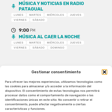
MÚSICA Y NOTICIAS EN RADIO
PATAGUAL
LUNES
MARTES
MIÉRCOLES
JUEVES
VIERNES
SÁBADO
9:00
PM
MÚSICA AL CAER LA NOCHE
LUNES
MARTES
MIÉRCOLES
JUEVES
VIERNES
SÁBADO
DOMINGO
Gestionar consentimiento
Para ofrecer las mejores experiencias, utilizamos tecnologías como
Patagual Radio Digital 2026 - Todos los derechos
las cookies para almacenar y/o acceder a la información del
reservados
dispositivo. El consentimiento de estas tecnologías nos permitirá
procesar datos como el comportamiento de navegación o las
la Radio de Verdad
identificaciones únicas en este sitio. No consentir o retirar el
Cobertura
consentimiento, puede afectar negativamente a ciertas
Programación
características y funciones.
Escríbenos