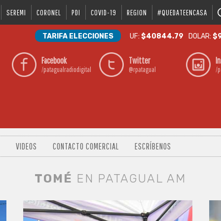
SEREMI
CORONEL
PDI
COVID-19
REGION
#QUEDATEENCASA
TARIFA ELECCIONES
UF:
$40844.79
DOLAR:
$9
Facebook
Twitter
I
/patagualradiodigital
@rpatagual
/p
VIDEOS
CONTACTO COMERCIAL
ESCRÍBENOS
TOMÉ
EN PATAGUAL AM