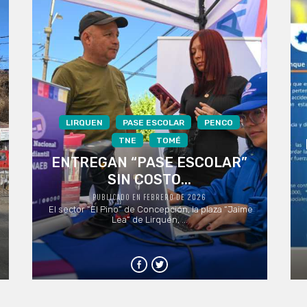
LIRQUEN
PASE ESCOLAR
PENCO
TNE
TOMÉ
ENTREGAN “PASE ESCOLAR”
SIN COSTO...
PUBLICADO EN FEBRERO DE 2026
El sector “El Pino” de Concepción, la plaza “Jaime
Lea” de Lirquén, ...