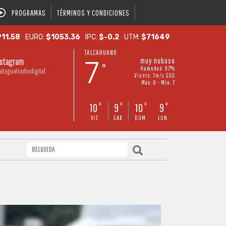
PROGRAMAS
TÉRMINOS Y CONDICIONES
11.58
EURO:
$1053.36
IPC:
$-0.2
UTM:
$71649
TALCAHUANO
7
muy nuboso
nstagram
°
Humedad: 97%
atagualradiodigital
Viento: 7m/s SSO
Máx: 8 • Mín: 7
10
9
10
9
°
°
°
°
VIE
SAB
DOM
LUN