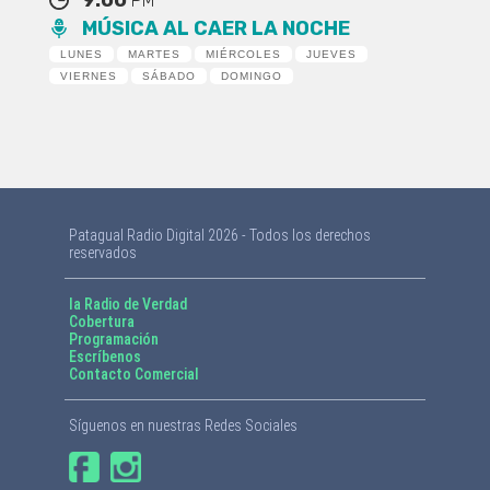
PM
MÚSICA AL CAER LA NOCHE
LUNES
MARTES
MIÉRCOLES
JUEVES
VIERNES
SÁBADO
DOMINGO
Patagual Radio Digital 2026 - Todos los derechos
reservados
la Radio de Verdad
Cobertura
Programación
Escríbenos
Contacto Comercial
Síguenos en nuestras Redes Sociales