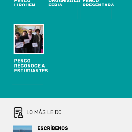
PENCO
ORGANIZA LA
PENCO
LIRQUÉN
FERIA
PRESENTARÁ
LOGRA
NAVIDEÑA MÁS
QUERELLA
REANUDAR LA
GRANDE DE LA
TRAS ROBO
TOTALIDAD DE
REGIÓN
MILLONARIO
SUS
DE CAMIONETA
SERVICIOS
Y EQUIPOS
CLÍNICOS Y
PRESTACIONES
PENCO
RECONOCE A
ESTUDIANTES
CON PUNTAJE
MÁXIMO PAES
Y ENTREGA
BECAS DE
APOYO A LA
EDUCACIÓN
SUPERIOR
LO MÁS LEIDO
ESCRÍBENOS