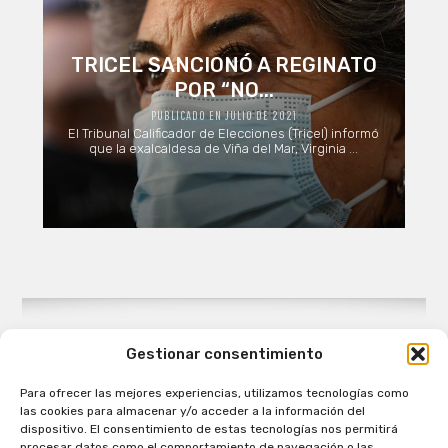
TRICEL SANCIONÓ A REGINATO
POR “NO...
PUBLICADO EN JULIO DE 2021
El Tribunal Calificador de Elecciones (Tricel) informó
que la exalcaldesa de Viña del Mar, Virginia ...
Gestionar consentimiento
Para ofrecer las mejores experiencias, utilizamos tecnologías como
Patagual Radio Digital 2026 - Todos los derechos
las cookies para almacenar y/o acceder a la información del
reservados
dispositivo. El consentimiento de estas tecnologías nos permitirá
procesar datos como el comportamiento de navegación o las