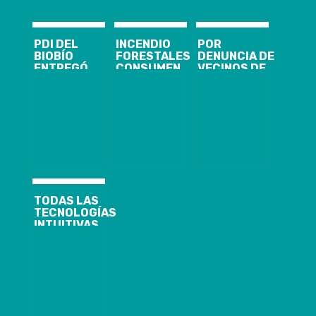
PDI DEL
INCENDIO
POR
BIOBÍO
FORESTALES
DENUNCIA DE
ENTREGÓ
CONSUMEN
VECINOS DE
RECOMENDACIONES
MÁS DE 500
SECTORES
PARA EVITAR
HECTÁREAS
AFECTADOS
INCENDIOS
EN BIOBÍO Y
POR
FORESTALES
ARAUCANÍA
INCENDIOS
DIPUTADO
ROMERO
SOLICITA A
CONAF LA
IMPLEMENTACIÓN
DE BRIGADAS
NOCTURNAS
TODAS LAS
TECNOLOGÍAS
INTUITIVAS
QUE
AUMENTAN LA
PRODUCTIVIDAD
ESTARÁN EN
AUTOMATION
FAIR LA FERIA
ANUAL DE