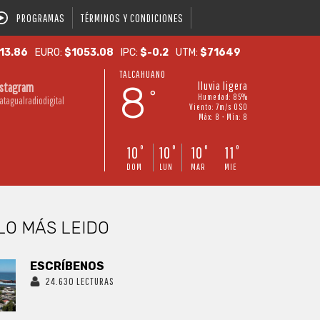
PROGRAMAS
TÉRMINOS Y CONDICIONES
13.86
EURO:
$1053.08
IPC:
$-0.2
UTM:
$71649
TALCAHUANO
8
lluvia ligera
nstagram
°
Humedad: 85%
atagualradiodigital
Viento: 7m/s OSO
Máx: 8 • Mín: 8
10
10
10
11
°
°
°
°
DOM
LUN
MAR
MIE
LO MÁS LEIDO
ESCRÍBENOS
24.630 LECTURAS