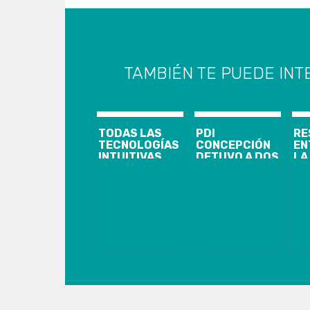
TAMBIÉN TE PUEDE INT
TODAS LAS
PDI
RE
TECNOLOGÍAS
CONCEPCIÓN
EN
INTUITIVAS
DETUVO A DOS
LA
QUE
IMPUTADOS
GO
AUMENTAN LA
POR INCENDIO
FR
PRODUCTIVIDAD
Y SAQUEOS EN
PA
ESTARÁN EN
LA
AUTOMATION
GOBERNACIÓN
FAIR LA FERIA
PENQUISTA
ANUAL DE
AUTOMATIZACIÓN
INDUSTRIAL
MÁS
IMPORTANTE
DEL MUNDO