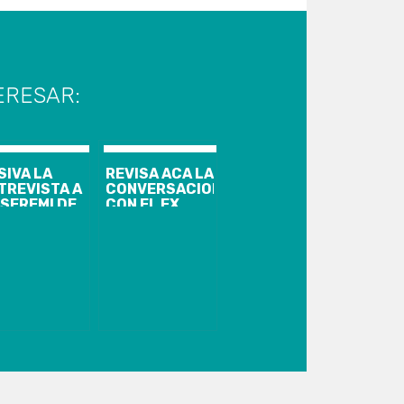
ERESAR:
SIVA LA
REVISA ACA LA
TREVISTA A
CONVERSACION
 SEREMI DE
CON EL EX
BIERNO
SENADOR
ANCESCA
MARIO RIOS
RODI
SANTANDER