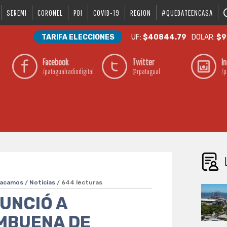
SEREMI
CORONEL
PDI
COVID-19
REGION
#QUEDATEENCASA
TARIFA ELECCIONES
UF:
$40844.79
DOLAR:
$9
Facebook
Twitter
I
/patagualradiodigital
@rpatagual
/p
acamos
/
Noticias
/ 644 lecturas
UNCIÓ A
MBUENA DE