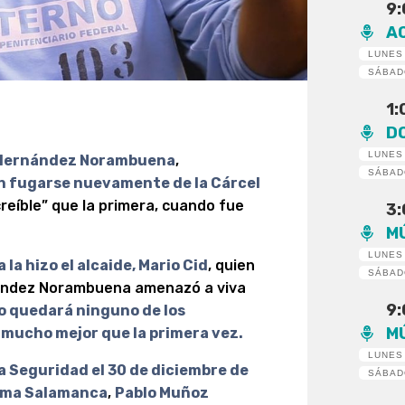
9
A
LUNES
SÁBA
1
D
LUNES
 Hernández Norambuena
,
SÁBA
 fugarse nuevamente de la Cárcel
creíble” que la primera, cuando fue
3
M
LUNES
 la hizo el alcaide, Mario Cid
, quien
SÁBA
nández Norambuena amenazó a viva
9
o quedará ninguno de los
M
y mucho mejor que la primera vez.
LUNES
a Seguridad el 30 de diciembre de
SÁBA
lma Salamanca
,
Pablo Muñoz