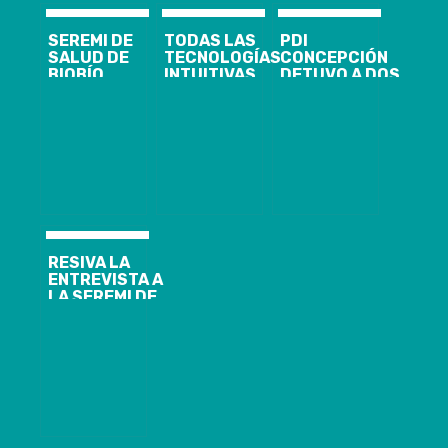
SEREMI DE
TODAS LAS
PDI
SALUD DE
TECNOLOGÍAS
CONCEPCIÓN
BIOBÍO
INTUITIVAS
DETUVO A DOS
DESCARTA
QUE
IMPUTADOS
CASO
AUMENTAN LA
POR INCENDIO
SOSPECHOSO
PRODUCTIVIDAD
Y SAQUEOS EN
DE
ESTARÁN EN
LA
CORONAVIRUS
AUTOMATION
GOBERNACIÓN
Y OTROS DOS,
FAIR LA FERIA
PENQUISTA
ESTÁN BAJO
ANUAL DE
OBSERVACIÓN
AUTOMATIZACIÓN
INDUSTRIAL
MÁS
IMPORTANTE
RESIVA LA
DEL MUNDO
ENTREVISTA A
LA SEREMI DE
GOBIERNO
FRANCESCA
PARODI