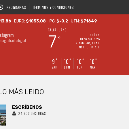
PROGRAMAS
TÉRMINOS Y CONDICIONES
13.86
EURO:
$1053.08
IPC:
$-0.2
UTM:
$71649
TALCAHUANO
7
nubes
nstagram
°
Humedad: 95%
atagualradiodigital
Viento: 4m/s ONO
Máx: 10 • Mín: 8
9
10
10
10
°
°
°
°
SAB
DOM
LUN
MAR
LO MÁS LEIDO
ESCRÍBENOS
24.602 LECTURAS