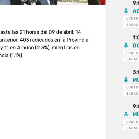
9
A
LUNES
SÁBA
sta las 21 horas del 09 de abril, 14
1
nterior, 403 radicados en la Provincia
D
 y 11 en Arauco (2.3%), mientras en
LUNES
cia (1,1%)
SÁBA
3
M
LUNES
SÁBA
9
M
LUNES
SÁBA