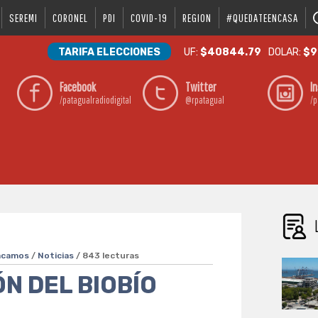
SEREMI
CORONEL
PDI
COVID-19
REGION
#QUEDATEENCASA
TARIFA ELECCIONES
UF:
$40844.79
DOLAR:
$9
Facebook
Twitter
I
/patagualradiodigital
@rpatagual
/p
acamos
/
Noticias
/ 843 lecturas
N DEL BIOBÍO