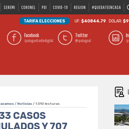
SEREMI
CORONEL
PDI
COVID-19
REGION
#QUEDATEENCASA
TARIFA ELECCIONES
UF:
$40844.79
DOLAR:
$9
Facebook
Twitter
I
/patagualradiodigital
@rpatagual
/p
tacamos
/
Noticias
/ 1.010 lecturas
 33 CASOS
ULADOS Y 707