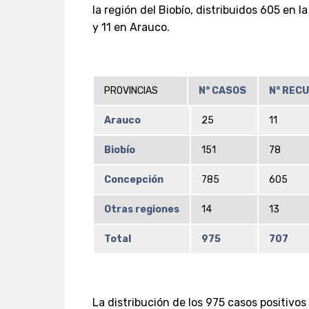
la región del Biobío, distribuidos 605 en 
y 11 en Arauco.
PROVINCIAS
N° CASOS
N° REC
Arauco
25
11
Biobío
151
78
Concepción
785
605
Otras regiones
14
13
Total
975
707
La distribución de los 975 casos positivo