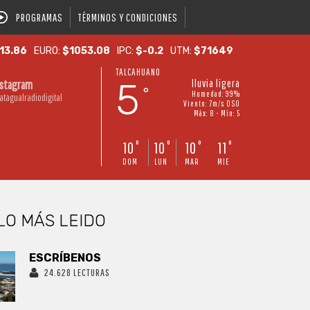
PROGRAMAS
TÉRMINOS Y CONDICIONES
13.86
EURO:
$1053.08
IPC:
$-0.2
UTM:
$71649
TALCAHUANO
5
lluvia ligera
nstagram
°
Humedad: 99%
atagualradiodigital
Viento: 7m/s OSO
Máx: 8 • Mín: 5
10
10
10
11
°
°
°
°
DOM
LUN
MAR
MIE
LO MÁS LEIDO
ESCRÍBENOS
24.628 LECTURAS