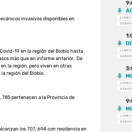
9
A
LUNES
ecánicos invasivos disponibles en
SÁBA
1
D
ovid-19 en la región del Biobío hasta
LUNES
SÁBA
casos más que en informe anterior
.
De
en la región, pero viven en otras
3
 la región del Biobío
.
M
LUNES
SÁBA
, 785 pertenecen a la Provincia de
9
M
LUNES
SÁBA
alcanzan los 707, 694 con residencia en