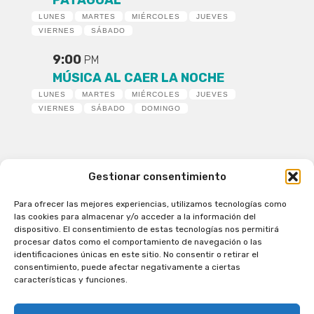
PATAGUAL
LUNES
MARTES
MIÉRCOLES
JUEVES
VIERNES
SÁBADO
9:00
PM
MÚSICA AL CAER LA NOCHE
LUNES
MARTES
MIÉRCOLES
JUEVES
VIERNES
SÁBADO
DOMINGO
Gestionar consentimiento
Para ofrecer las mejores experiencias, utilizamos tecnologías como
Patagual Radio Digital 2026 - Todos los derechos
las cookies para almacenar y/o acceder a la información del
reservados
dispositivo. El consentimiento de estas tecnologías nos permitirá
procesar datos como el comportamiento de navegación o las
la Radio de Verdad
identificaciones únicas en este sitio. No consentir o retirar el
Cobertura
consentimiento, puede afectar negativamente a ciertas
Programación
características y funciones.
Escríbenos
Contacto Comercial