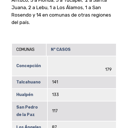
Antuco, 3 a Florida, 3 a Tucapel, 2 a Santa
Juana, 2 a Lebu, 1 a Los Álamos, 1 a San
Rosendo y 14 en comunas de otras regiones
del país.
COMUNAS
N° CASOS
Concepción
179
Talcahuano
141
Hualpén
133
San Pedro
117
de la Paz
Los Ángeles
87