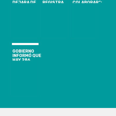
DEJARA DE
REGISTRA
COLABORAR”:
FUNCIONAR
SEGUNDO
PANCHO
PARA
FALLECIDO
SAAVEDRA
PREVENIR
POR COVID-19
AYUDARÁ A
CONTAGIOS
Y CASOS SE
HOSPITAL DE
DE COVID-19
ELEVAN A 109
CURICÓ CON
MASCARILLAS
ESPECIALES
EL ANIMADOR
ASEGURÓ QUE
ESTO ES UNA
CADENA Y QUE
GOBIERNO
TODOS
INFORMÓ QUE
DEBEMOS
HAY 286
PARTICIPAR.
NUEVOS
CONTAGIADOS,
LLEGANDO A
7.213 CASOS
EN CHILE