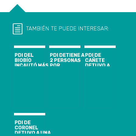
TAMBIÉN TE PUEDE INTERESAR:
PDI DEL
PDI DETIENE A
PDI DE
BIOBÍO
2 PERSONAS
CAÑETE
INCAUTÓ MÁS
POR
DETUVO A
DE 200 KILOS
INFRACCIÓN A
SUJETO QUE
DE COCAÍNA
LEY 20.000
VENDÍA POR
BASE
REDES
SOCIALES
VEHÍCULO
ROBADO
PDI DE
CORONEL
DETUVO A UNA