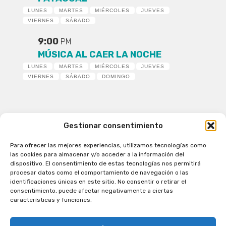
LUNES
MARTES
MIÉRCOLES
JUEVES
VIERNES
SÁBADO
9:00
PM
MÚSICA AL CAER LA NOCHE
LUNES
MARTES
MIÉRCOLES
JUEVES
VIERNES
SÁBADO
DOMINGO
Gestionar consentimiento
Para ofrecer las mejores experiencias, utilizamos tecnologías como
Patagual Radio Digital 2026 - Todos los derechos
las cookies para almacenar y/o acceder a la información del
reservados
dispositivo. El consentimiento de estas tecnologías nos permitirá
procesar datos como el comportamiento de navegación o las
la Radio de Verdad
identificaciones únicas en este sitio. No consentir o retirar el
Cobertura
consentimiento, puede afectar negativamente a ciertas
Programación
características y funciones.
Escríbenos
Contacto Comercial