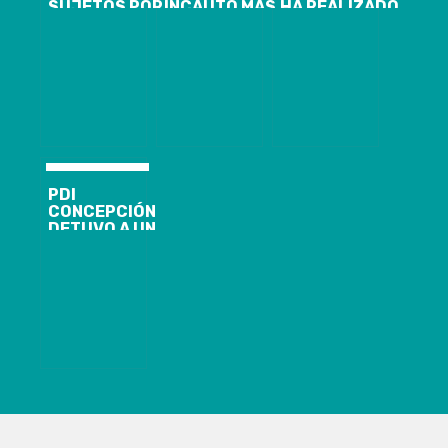
SUJETOS POR
INCAUTÓ MÁS
HA REALIZADO
INFRACCIÓN A
DE 200 KILOS
MÁS DE 6 MIL
LEY 20.000
DE COCAÍNA
FISCALIZACIONES
BASE
POR COVID-19
PDI
CONCEPCIÓN
DETUVO A UN
SUJETO POR
HOMICIDIO EN
CORONEL