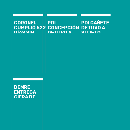
CORONEL
PDI
PDI CAÑETE
CUMPLIÓ 522
CONCEPCIÓN
DETUVO A
DÍAS SIN
DETUVO A
SUJETO
ANUNCIADA
IMPUTADO
IMPUTADO
LEY ESPECIAL
POR INCENDIO
POR ROBO
PARA PALIAR
A EDIFICIO DE
CON
LA
CAJA DE
VIOLENCIA
CONTAMINACIÓN
COMPENSACIÓN
LOS ANDES
DEMRE
ENTREGA
CIFRA DE
HABILITADOS
PARA RENDIR
LA PSU