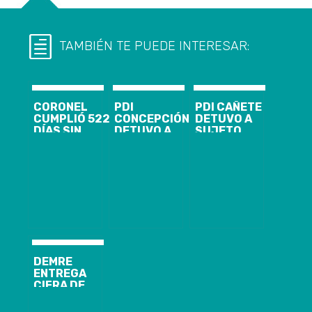
TAMBIÉN TE PUEDE INTERESAR:
CORONEL
PDI
PDI CAÑETE
CUMPLIÓ 522
CONCEPCIÓN
DETUVO A
DÍAS SIN
DETUVO A
SUJETO
ANUNCIADA
IMPUTADO
IMPUTADO
LEY ESPECIAL
POR INCENDIO
POR ROBO
PARA PALIAR
A EDIFICIO DE
CON
LA
CAJA DE
VIOLENCIA
CONTAMINACIÓN
COMPENSACIÓN
LOS ANDES
DEMRE
ENTREGA
CIFRA DE
HABILITADOS
PARA RENDIR