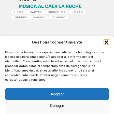
MÚSICA AL CAER LA NOCHE
LUNES
MARTES
MIÉRCOLES
JUEVES
VIERNES
SÁBADO
DOMINGO
Gestionar consentimiento
Para ofrecer las mejores experiencias, utilizamos tecnologías como
Patagual Radio Digital 2026 - Todos los derechos
las cookies para almacenar y/o acceder a la información del
reservados
dispositivo. El consentimiento de estas tecnologías nos permitirá
procesar datos como el comportamiento de navegación o las
la Radio de Verdad
identificaciones únicas en este sitio. No consentir o retirar el
Cobertura
consentimiento, puede afectar negativamente a ciertas
Programación
características y funciones.
Escríbenos
Contacto Comercial
Aceptar
Síguenos en nuestras Redes Sociales
Denegar